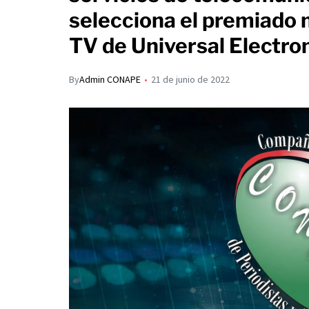
s
p
selecciona el premiado 
I
A
a
TV de Universal Electro
n
p
r
p
t
By
Admin CONAPE
21 de junio de 2022
i
r