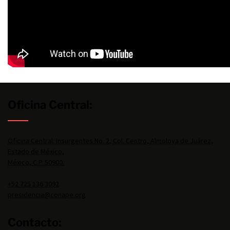
Oficina Central:
Oficina Central: Insurgentes No. 2, Col. Centro, Almoloya de Juárez,
Estado de México,
México, C.P. 50900.
+52 725 136 3092
presidencia@conape.org
Contacto: