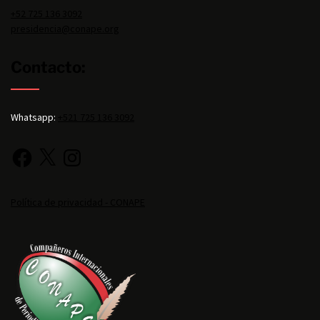
+52 725 136 3092
presidencia@conape.org
Contacto:
Whatsapp:
+521 725 136 3092
Política de privacidad - CONAPE