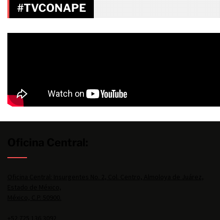
#TVCONAPE
Oficina Central:
Oficina Central: Insurgentes No. 2, Col. Centro, Almoloya de Juárez,
Estado de México,
México, C.P. 50900.
+52 725 136 3092