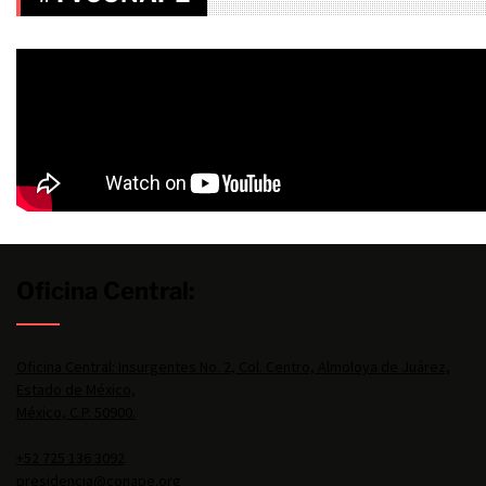
Oficina Central:
Oficina Central: Insurgentes No. 2, Col. Centro, Almoloya de Juárez,
Estado de México,
México, C.P. 50900.
+52 725 136 3092
presidencia@conape.org