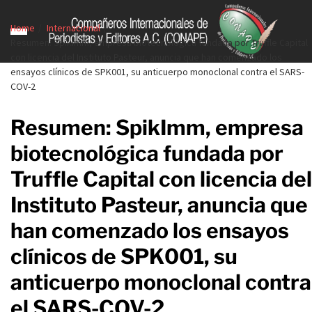
Home
Internacional
Resumen: SpikImm, empresa biotecnológica fundada por Truffle Capital
con licencia del Instituto Pasteur, anuncia que han comenzado los
ensayos clínicos de SPK001, su anticuerpo monoclonal contra el SARS-
COV-2
Resumen: SpikImm, empresa
biotecnológica fundada por
Truffle Capital con licencia del
Instituto Pasteur, anuncia que
han comenzado los ensayos
clínicos de SPK001, su
anticuerpo monoclonal contra
el SARS-COV-2