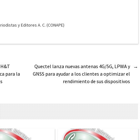
odistas y Editores A. C. (CONAPE)
y H&T
Quectel lanza nuevas antenas 4G/5G, LPWA y
→
ca para la
GNSS para ayudar a los clientes a optimizar el
is
rendimiento de sus dispositivos