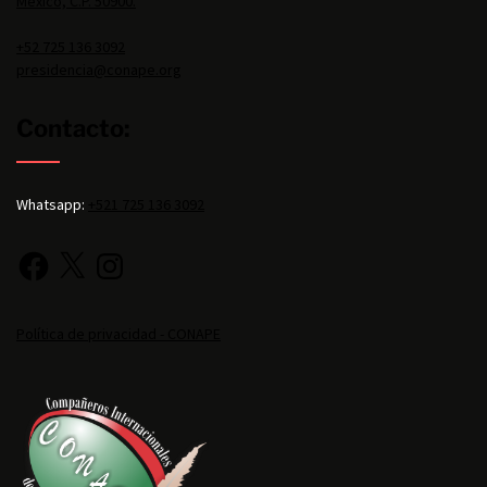
México, C.P. 50900.
+52 725 136 3092
presidencia@conape.org
Contacto:
Whatsapp:
+521 725 136 3092
Política de privacidad - CONAPE