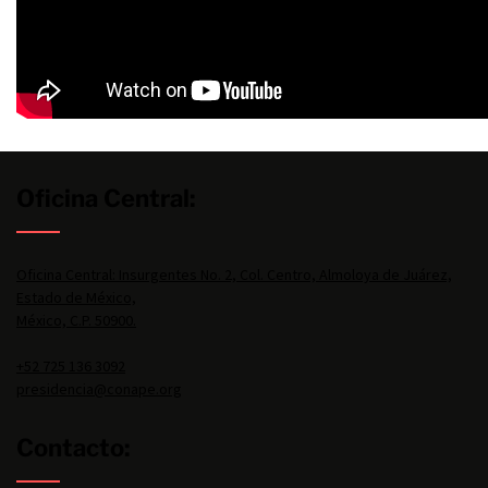
Oficina Central:
Oficina Central: Insurgentes No. 2, Col. Centro, Almoloya de Juárez,
Estado de México,
México, C.P. 50900.
+52 725 136 3092
presidencia@conape.org
Contacto: