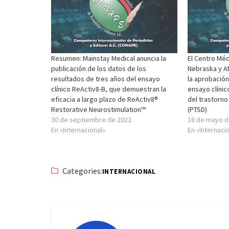
Resumen: Mainstay Medical anuncia la
El Centro Méd
publicación de los datos de los
Nebraska y A
resultados de tres años del ensayo
la aprobación
clínico ReActiv8-B, que demuestran la
ensayo clínic
eficacia a largo plazo de ReActiv8®
del trastorn
Restorative Neurostimulation™
(PTSD)
30 de septiembre de 2022
18 de mayo d
En «Internacional»
En «Internaci
Categories:
INTERNACIONAL