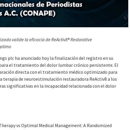
rizado valide la eficacia de
ReActiv8® Restorative
óptimo
plc ha anunciado hoy la finalización del registro en su
ara el tratamiento del dolor lumbar crónico persistente. El
aración directa con el tratamiento médico optimizado para
la terapia de neuroestimulación restauradora ReActiv8 a los
 significativas en la incapacidad relacionada con el dolor
T
herapy vs
O
ptimal Medical Management: A
R
andomized