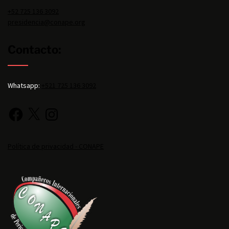
+52 725 136 3092
presidencia@conape.org
Contacto:
Whatsapp:
+521 725 136 3092
Política de privacidad - CONAPE