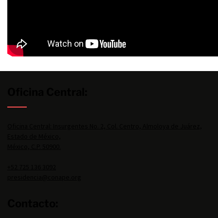
Oficina Central:
Oficina Central: Insurgentes No. 2, Col. Centro, Almoloya de Juárez,
Estado de México,
México, C.P. 50900.
+52 725 136 3092
presidencia@conape.org
Contacto: