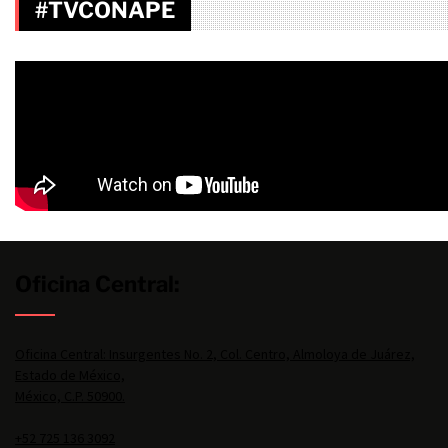
#TVCONAPE
Oficina Central:
Oficina Central: Insurgentes No. 2, Col. Centro, Almoloya de Juárez,
Estado de México,
México, C.P. 50900.
+52 725 136 3092