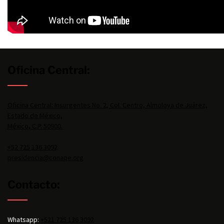
Oficina Central:
Oficina Central: Insurgentes No. 2, Col. Centro, Almoloya de Juárez,
Estado de México,
México, C.P. 50900.
+52 725 136 3092
presidencia@conape.org
Contacto:
Whatsapp:
+521 725 136 3092