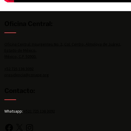
Oficina Central:
Oficina Central: Insurgentes No. 2, Col. Centro, Almoloya de Juárez,
Estado de México,
México, C.P. 50900.
+52 725 136 3092
presidencia@conape.org
Contacto:
Whatsapp:
+521 725 136 3092