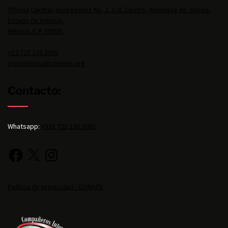
Oficina Central: Insurgentes No. 2, Col. Centro, Almoloya de Juárez,
Estado de México,
México, C.P. 50900.
+52 725 136 3092
presidencia@conape.org
Contacto:
Whatsapp:
+521 725 136 3092
Política de privacidad - CONAPE