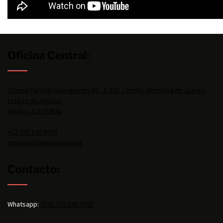
Oficina Central:
Oficina Central: Insurgentes No. 2, Col. Centro, Almoloya de Juárez,
Estado de México,
México, C.P. 50900.
+52 725 136 3092
presidencia@conape.org
Contacto:
Whatsapp:
+521 725 136 3092