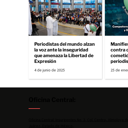
Periodistas del mundo alzan
Manifie
la voz ante la inseguridad
contra 
que amenaza la Libertad de
cometid
Expresión
periodi
4 de junio de 2025
25 de ene
Oficina Central:
Oficina Central: Insurgentes No. 2, Col. Centro, Almoloya d
Juárez, Estado de México,