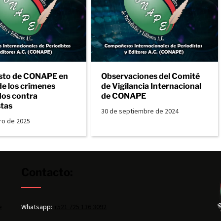
sto de CONAPE en
Observaciones del Comité
de los crímenes
de Vigilancia Internacional
os contra
de CONAPE
stas
30 de septiembre de 2024
ro de 2025
Contacto:
e
Whatsapp:
+521 725 136 3092