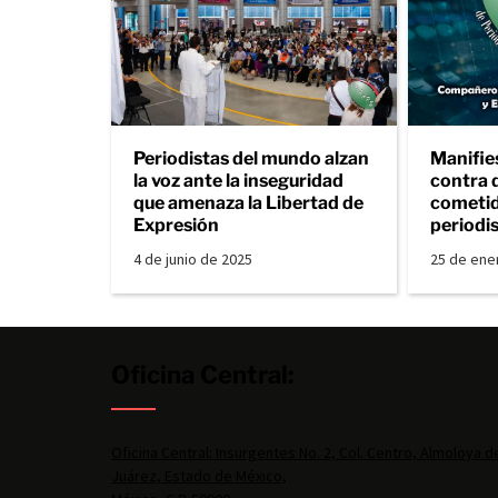
Periodistas del mundo alzan
Manifie
la voz ante la inseguridad
contra 
que amenaza la Libertad de
cometid
Expresión
periodi
4 de junio de 2025
25 de ene
Oficina Central:
Oficina Central: Insurgentes No. 2, Col. Centro, Almoloya d
Juárez, Estado de México,