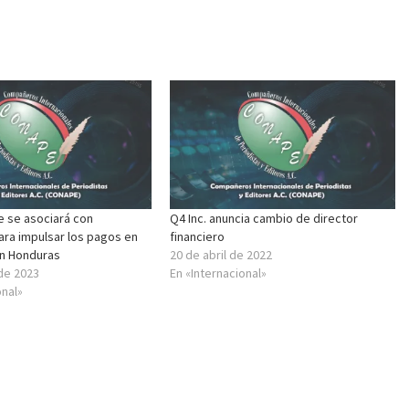
e se asociará con
Q4 Inc. anuncia cambio de director
ara impulsar los pagos en
financiero
en Honduras
20 de abril de 2022
de 2023
En «Internacional»
onal»