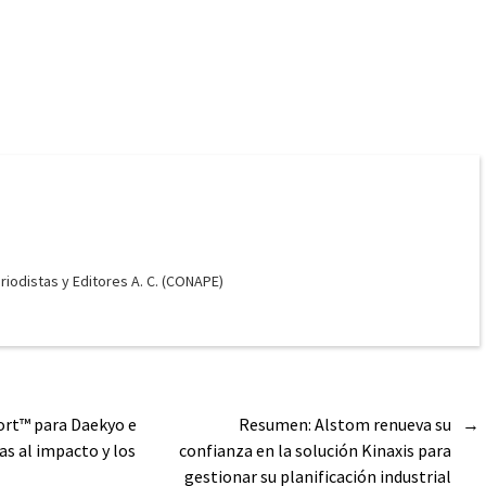
odistas y Editores A. C. (CONAPE)
ort™ para Daekyo e
Resumen: Alstom renueva su
→
s al impacto y los
confianza en la solución Kinaxis para
gestionar su planificación industrial