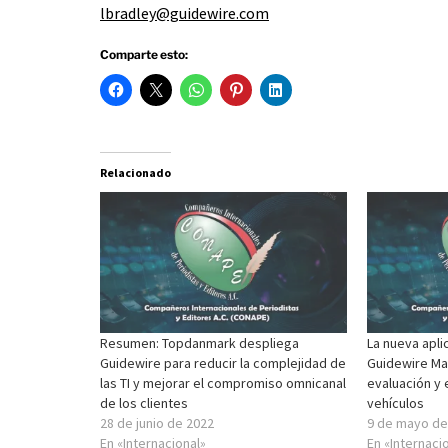
lbradley@guidewire.com
Comparte esto:
Relacionado
Resumen: Topdanmark despliega
La nueva apli
Guidewire para reducir la complejidad de
Guidewire Ma
las TI y mejorar el compromiso omnicanal
evaluación y 
de los clientes
vehículos
28 de junio de 2022
9 de mayo de
En «Internacional»
En «Internaci