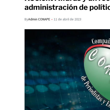
s
p
administración de polít
I
A
a
n
p
r
By
Admin CONAPE
11 de abril de 2023
p
t
i
r