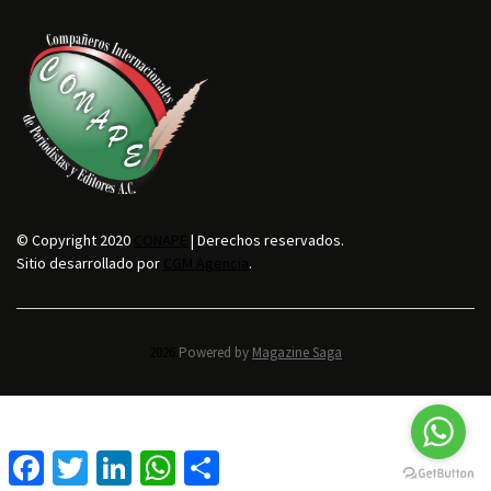
© Copyright 2020
CONAPE
| Derechos reservados.
Sitio desarrollado por
CGM Agencia
.
2026.
Powered by
Magazine Saga
F
T
L
W
C
a
w
i
h
o