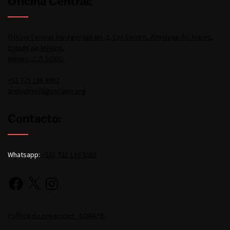
Oficina Central:
Oficina Central: Insurgentes No. 2, Col. Centro, Almoloya de Juárez,
Estado de México,
México, C.P. 50900.
+52 725 136 3092
presidencia@conape.org
Contacto:
Whatsapp:
+521 725 136 3092
Política de privacidad - CONAPE