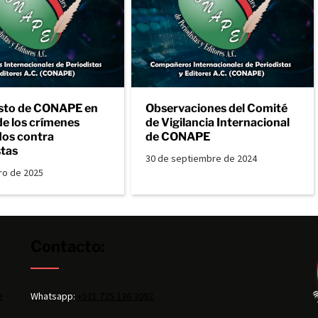
sto de CONAPE en
Observaciones del Comité
de los crímenes
de Vigilancia Internacional
os contra
de CONAPE
stas
30 de septiembre de 2024
ro de 2025
Contacto:
e
Whatsapp:
+521 725 136 3092