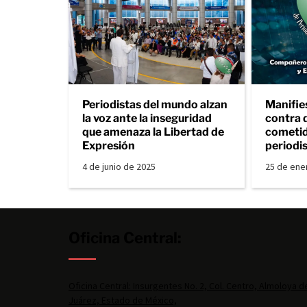
Periodistas del mundo alzan
Manifie
la voz ante la inseguridad
contra 
que amenaza la Libertad de
cometid
Expresión
periodi
4 de junio de 2025
25 de ene
Oficina Central:
Oficina Central: Insurgentes No. 2, Col. Centro, Almoloya d
Juárez, Estado de México,