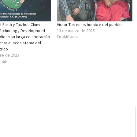
.Earth y Taizhou Chinv
Víctor Torres es hombre del pueblo
Technology Development
13 de marzo de 2025
olidan su larga colaboración
En «México»
onar el ecosistema del
trico
re de 2023
onal»