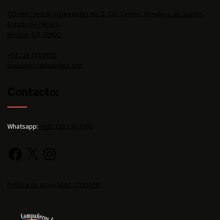
Oficina Central: Insurgentes No. 2, Col. Centro, Almoloya de Juárez,
Estado de México,
México, C.P. 50900.
+52 725 136 3092
presidencia@conape.org
Contacto:
Whatsapp:
+521 725 136 3092
Política de privacidad - CONAPE