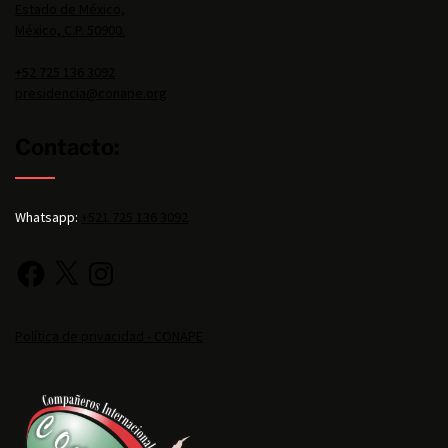
Estado de México,
México, C.P. 50900.
+52 725 136 3092
presidencia@conape.org
Contacto:
Whatsapp:
+521 725 136 3092
Política de privacidad - CONAPE