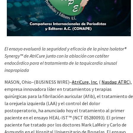
El ensayo evaluará la seguridad y eficacia de la pinza Isolator®
Synergy™ de AtriCure junto con la ablación con catéter
endocárdico para el tratamiento de la taquicardia sinusal
inapropiada
MASON, Ohio–(BUSINESS WIRE)–
AtriCure, Inc.
(
Nasdaq: ATRC
),
empresa innovadora líder en tratamientos y terapias
quirúrgicas para la fibrilación auricular (Afib), el tratamiento de
la orejuela izquierda (LAA) y el control del dolor
postoperatorio, ha anunciado hoy el tratamiento al primer
paciente en el ensayo HEAL-IST™ (NCT 05280093). El primer
paciente fue tratado por los doctores Mark LaMeir y Carlo de
Asmundis en el Hospital Universitario de Bruselas. El ensayo