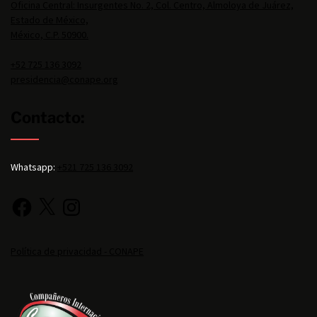
Oficina Central: Insurgentes No. 2, Col. Centro, Almoloya de Juárez,
Estado de México,
México, C.P. 50900.
+52 725 136 3092
presidencia@conape.org
Contacto:
Whatsapp:
+521 725 136 3092
Política de privacidad - CONAPE