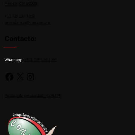
México, C.P. 50900.
+52 725 136 3092
presidencia@conape.org
Contacto:
Whatsapp:
+521 725 136 3092
Política de privacidad - CONAPE