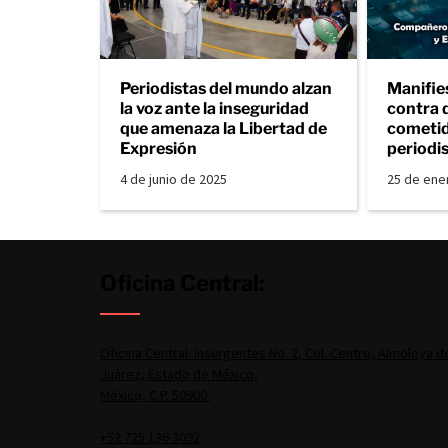
Periodistas del mundo alzan
Manifie
la voz ante la inseguridad
contra 
que amenaza la Libertad de
cometid
Expresión
periodi
4 de junio de 2025
25 de ene
Oficina Central:
Oficina Central: Insurgentes No. 2, Col. Centro, Almoloya d
Juárez, Estado de México,
México, C.P. 50900.
+52 725 136 3092