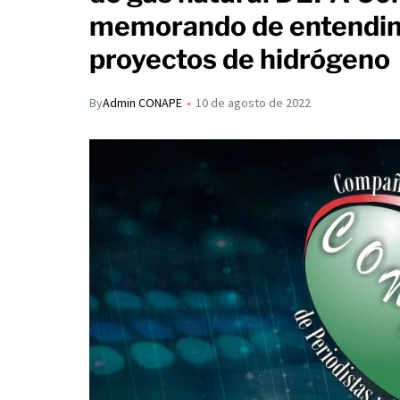
s
p
memorando de entendimi
I
A
a
proyectos de hidrógeno
n
p
r
p
t
By
Admin CONAPE
10 de agosto de 2022
i
r