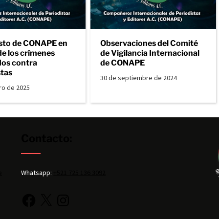
sto de CONAPE en
Observaciones del Comité
de los crímenes
de Vigilancia Internacional
os contra
de CONAPE
stas
30 de septiembre de 2024
ro de 2025
Contacto:
e
Whatsapp:
+521 725 136 3092