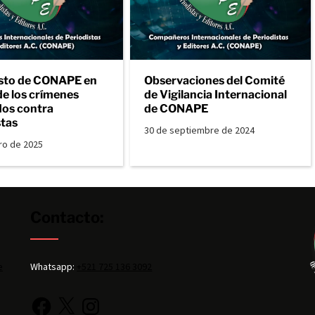
sto de CONAPE en
Observaciones del Comité
de los crímenes
de Vigilancia Internacional
os contra
de CONAPE
stas
30 de septiembre de 2024
ro de 2025
Contacto:
e
Whatsapp:
+521 725 136 3092