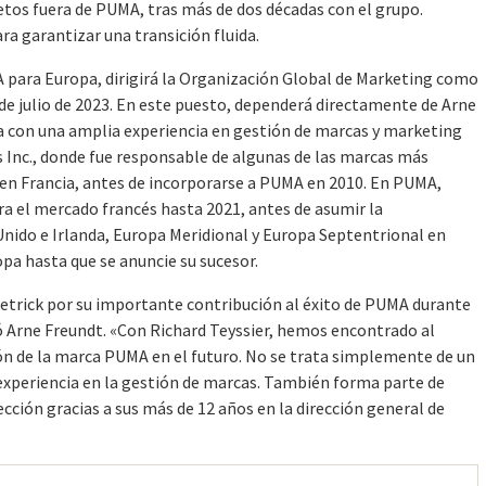
etos fuera de PUMA, tras más de dos décadas con el grupo.
a garantizar una transición fluida.
A para Europa, dirigirá la Organización Global de Marketing como
1 de julio de 2023. En este puesto, dependerá directamente de Arne
ta con una amplia experiencia en gestión de marcas y marketing
s Inc., donde fue responsable de algunas de las marcas más
n Francia, antes de incorporarse a PUMA en 2010. En PUMA,
a el mercado francés hasta 2021, antes de asumir la
Unido e Irlanda, Europa Meridional y Europa Septentrional en
opa hasta que se anuncie su sucesor.
etrick por su importante contribución al éxito de PUMA durante
ó Arne Freundt. «Con Richard Teyssier, hemos encontrado al
ción de la marca PUMA en el futuro. No se trata simplemente de un
experiencia en la gestión de marcas. También forma parte de
cción gracias a sus más de 12 años en la dirección general de