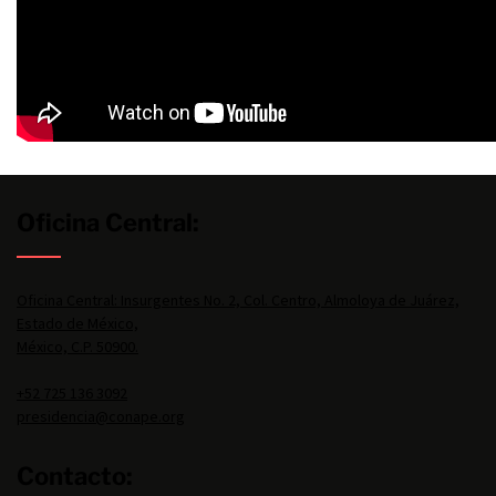
Oficina Central:
Oficina Central: Insurgentes No. 2, Col. Centro, Almoloya de Juárez,
Estado de México,
México, C.P. 50900.
+52 725 136 3092
presidencia@conape.org
Contacto: