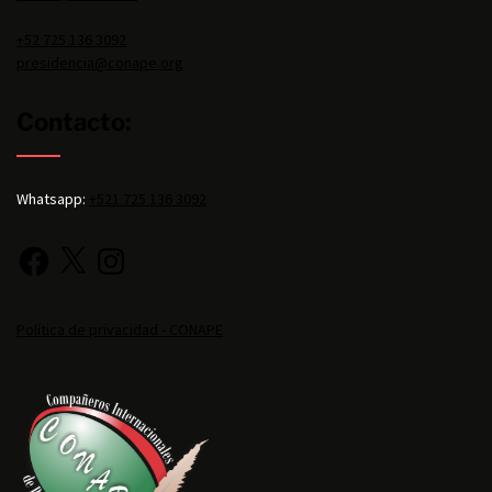
+52 725 136 3092
presidencia@conape.org
Contacto:
Whatsapp:
+521 725 136 3092
Política de privacidad - CONAPE