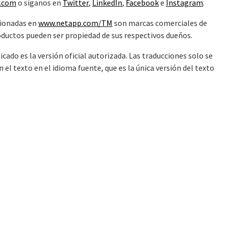
.com
o síganos en
Twitter
,
LinkedIn
,
Facebook
e
Instagram
.
cionadas en
www.netapp.com/TM
son marcas comerciales de
ductos pueden ser propiedad de sus respectivos dueños.
cado es la versión oficial autorizada. Las traducciones solo se
l texto en el idioma fuente, que es la única versión del texto