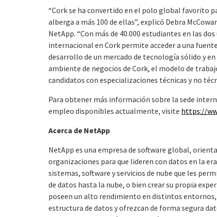
“Cork se ha convertido en el polo global favorito p
alberga a más 100 de ellas”, explicó Debra McCowan
NetApp. “Con más de 40.000 estudiantes en las dos u
internacional en Cork permite acceder a una fuent
desarrollo de un mercado de tecnología sólido y e
ambiente de negocios de Cork, el modelo de trabaj
candidatos con especializaciones técnicas y no técn
Para obtener más información sobre la sede interna
empleo disponibles actualmente, visite
https://w
Acerca de NetApp
NetApp es una empresa de software global, orientad
organizaciones para que lideren con datos en la er
sistemas, software y servicios de nube que les per
de datos hasta la nube, o bien crear su propia exper
poseen un alto rendimiento en distintos entornos,
estructura de datos y ofrezcan de forma segura dato