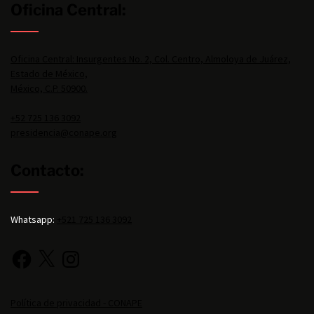
Oficina Central:
Oficina Central: Insurgentes No. 2, Col. Centro, Almoloya de Juárez,
Estado de México,
México, C.P. 50900.
+52 725 136 3092
presidencia@conape.org
Contacto:
Whatsapp:
+521 725 136 3092
Política de privacidad - CONAPE