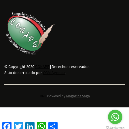
© Copyright 2020
CONAPE
| Derechos reservados.
Sitio desarrollado por
CGM Agencia
.
2026.
Powered by
Magazine Saga
F
T
L
W
C
a
w
i
h
o