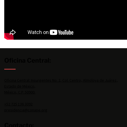
Oficina Central:
Oficina Central: Insurgentes No. 2, Col. Centro, Almoloya de Juárez,
Estado de México,
México, C.P. 50900.
+52 725 136 3092
presidencia@conape.org
Contacto: