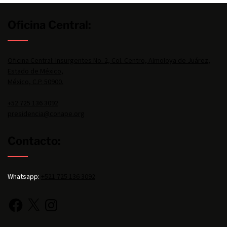
Oficina Central:
Oficina Central: Insurgentes No. 2, Col. Centro, Almoloya de Juárez,
Estado de México,
México, C.P. 50900.
+52 725 136 3092
presidencia@conape.org
Contacto:
Whatsapp:
+521 725 136 3092