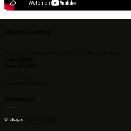
Oficina Central:
Oficina Central: Insurgentes No. 2, Col. Centro, Almoloya de Juárez,
Estado de México,
México, C.P. 50900.
+52 725 136 3092
presidencia@conape.org
Contacto:
Whatsapp:
+521 725 136 3092