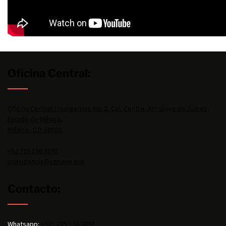
Oficina Central:
Oficina Central: Insurgentes No. 2, Col. Centro, Almoloya de Juárez,
Estado de México,
México, C.P. 50900.
+52 725 136 3092
presidencia@conape.org
Contacto:
Whatsapp:
+521 725 136 3092