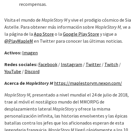
recompensas.
Visita el mundo de
MapleStory M
y vive el prodigio cósmico de Sia
Astelle. Para obtener más información sobre
MapleStory M,
ve a
la página de la
App Store
o la
Google Play Store
y sigue a
@PlayMapleM
en Twitter para conocer las últimas noticias.
Activos:
Imagen
Redes sociales:
Facebook
/
Instagram
/
Twitter
/
Twitch
/
YouTube
/
Discord
Acerca de
MapleStory M
https://maplestorym.nexon.com/
MapleStory M
, presentado a nivel mundial el 24 de julio de 2018,
trae al móvil el nostálgico mundo del MMORPG de
desplazamiento lateral
MapleStory
y ofrece la misma
personalización infinita, las historias envolventes y las épicas
batallas contra los jefes que los aficionados esperan de esta
legendaria franquicia.
MapleStory M
llegó rápidamente a los 10