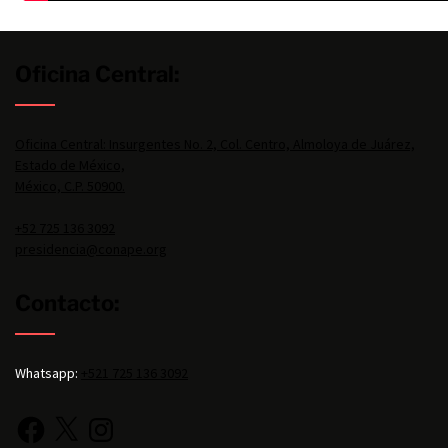
Oficina Central:
Oficina Central: Insurgentes No. 2, Col. Centro, Almoloya de Juárez,
Estado de México,
México, C.P. 50900.
+52 725 136 3092
presidencia@conape.org
Contacto:
Whatsapp:
+521 725 136 3092