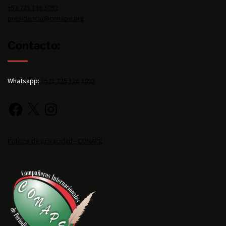
+52 725 136 3092
presidencia@conape.org
Contacto:
Whatsapp:
+521 725 136 3092
Política de privacidad - CONAPE