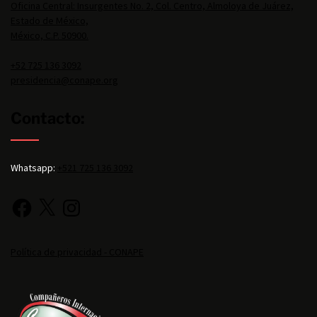
Oficina Central: Insurgentes No. 2, Col. Centro, Almoloya de Juárez,
Estado de México,
México, C.P. 50900.
+52 725 136 3092
presidencia@conape.org
Contacto:
Whatsapp:
+521 725 136 3092
Política de privacidad - CONAPE