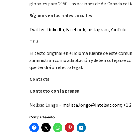
globales para 2050. Las acciones de Air Canada cot
Síganos en las redes sociales
:
Twitter
,
LinkedIn
,
Facebook
,
Instagram
,
YouTube
# # #
El texto original en el idioma fuente de este comuni
suministran como adaptación y deben cotejarse con e
que tendrá un efecto legal.
Contacts
Contacto con la prensa
:
Melissa Longo –
melissa.longo@intelsat.com
; +1 
Comparte esto: