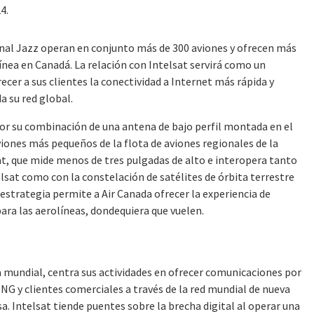
4.
ional Jazz operan en conjunto más de 300 aviones y ofrecen más
ínea en Canadá. La relación con Intelsat servirá como un
recer a sus clientes la conectividad a Internet más rápida y
a su red global.
a por su combinación de una antena de bajo perfil montada en el
aviones más pequeños de la flota de aviones regionales de la
sat, que mide menos de tres pulgadas de alto e interopera tanto
elsat como con la constelación de satélites de órbita terrestre
 estrategia permite a Air Canada ofrecer la experiencia de
para las aerolíneas, dondequiera que vuelen.
ía mundial, centra sus actividades en ofrecer comunicaciones por
ONG y clientes comerciales a través de la red mundial de nueva
a. Intelsat tiende puentes sobre la brecha digital al operar una