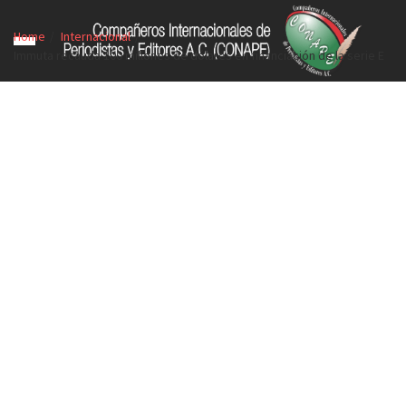
Home
Internacional
Immuta recauda 100 millones de dólares en financiación de la serie E