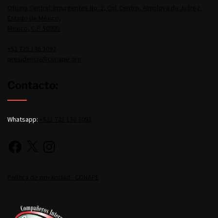
Oficina Central: Insurgentes No. 2, Col. Centro, Almoloya de Juárez,
Estado de México,
México, C.P. 50900.
+52 725 136 3092
presidencia@conape.org
Contacto:
Whatsapp:
+521 725 136 3092
Política de privacidad - CONAPE