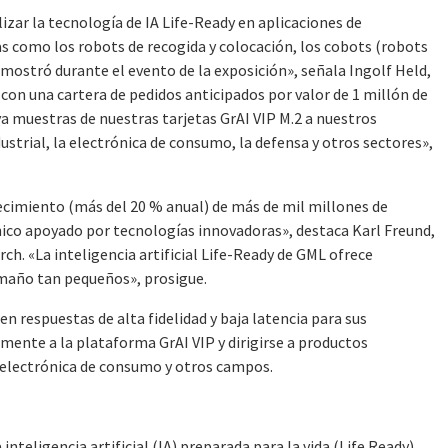
izar la tecnología de IA Life-Ready en aplicaciones de
s como los robots de recogida y colocación, los cobots (robots
mostró durante el evento de la exposición», señala Ingolf Held,
con una cartera de pedidos anticipados por valor de 1 millón de
a muestras de nuestras tarjetas GrAI VIP M.2 a nuestros
ustrial, la electrónica de consumo, la defensa y otros sectores»,
ecimiento (más del 20 % anual) de más de mil millones de
nico apoyado por tecnologías innovadoras», destaca Karl Freund,
ch. «La inteligencia artificial Life-Ready de GML ofrece
amaño tan pequeños», prosigue.
n respuestas de alta fidelidad y baja latencia para sus
ente a la plataforma GrAI VIP y dirigirse a productos
a electrónica de consumo y otros campos.
nteligencia artificial (IA) preparada para la vida (Life Ready).