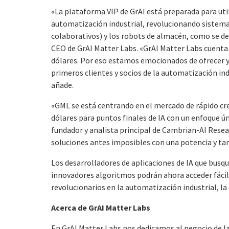
«La plataforma VIP de GrAI está preparada para util
automatización industrial, revolucionando sistema
colaborativos) y los robots de almacén, como se de
CEO de GrAI Matter Labs. «GrAI Matter Labs cuenta 
dólares. Por eso estamos emocionados de ofrecer y
primeros clientes y socios de la automatización ind
añade.
«GML se está centrando en el mercado de rápido cr
dólares para puntos finales de IA con un enfoque ú
fundador y analista principal de Cambrian-AI Resear
soluciones antes imposibles con una potencia y t
Los desarrolladores de aplicaciones de IA que busque
innovadores algoritmos podrán ahora acceder fácilm
revolucionarios en la automatización industrial, l
Acerca de GrAI Matter Labs
En GrAI Matter Labs nos dedicamos al negocio de la i