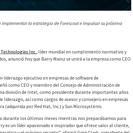
a implementar la estrategia de Forescout e impulsar su próxima
 Technologies Inc.
, líder mundial en cumplimiento normativo y
ados, anunció hoy que Barry Mainz se unirá a la empresa como CEO
n liderazgo ejecutivo en empresas de software de
mpeñó como CEO y miembro del Consejo de Administración de
una división de Intel, como presidente durante importantes años
e liderazgo, así como cargos de asesor y consejero en empresas
a (adquirida por Red Hat, Inc.) y Sun Microsystems.
go durante los últimos meses mientras nos preparábamos para
y es un líder apasionado e inspirador que ofrece valor al cliente,
operativa y el máximo respeto”, afirmó Greg Clark, presidente del