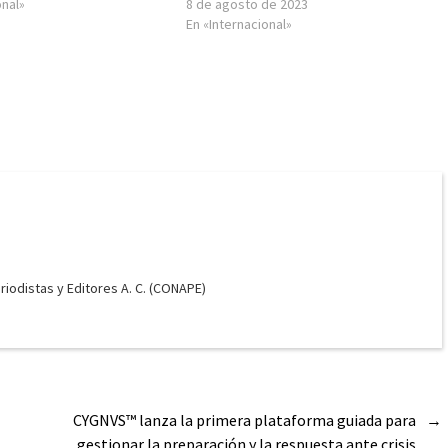
onal»
8 de agosto de 2023
En «Internacional»
odistas y Editores A. C. (CONAPE)
CYGNVS™ lanza la primera plataforma guiada para
→
gestionar la preparación y la respuesta ante crisis