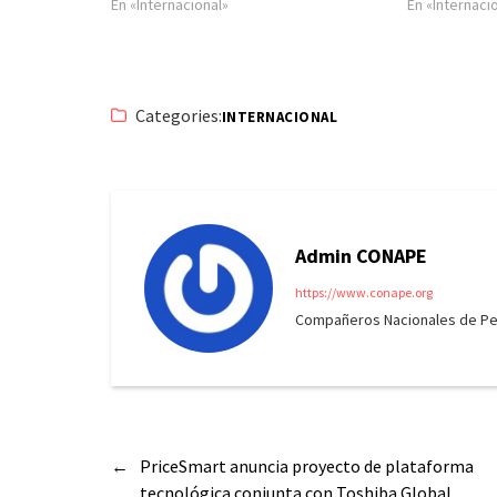
En «Internacional»
En «Internaci
Categories:
INTERNACIONAL
Admin CONAPE
https://www.conape.org
Compañeros Nacionales de Peri
←
PriceSmart anuncia proyecto de plataforma
tecnológica conjunta con Toshiba Global