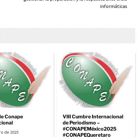
informáticas
de Conape
VIII Cumbre Internacional
cional
de Periodismo –
#CONAPEMéxico2025
ro de 2025
#CONAPEQueretaro