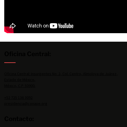
Oficina Central:
Oficina Central: Insurgentes No. 2, Col. Centro, Almoloya de Juárez,
Estado de México,
México, C.P. 50900.
+52 725 136 3092
presidencia@conape.org
Contacto: