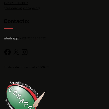
+52 725 136 3092
presidencia@conape.org
Contacto:
Whatsapp:
+521 725 136 3092
Política de privacidad - CONAPE