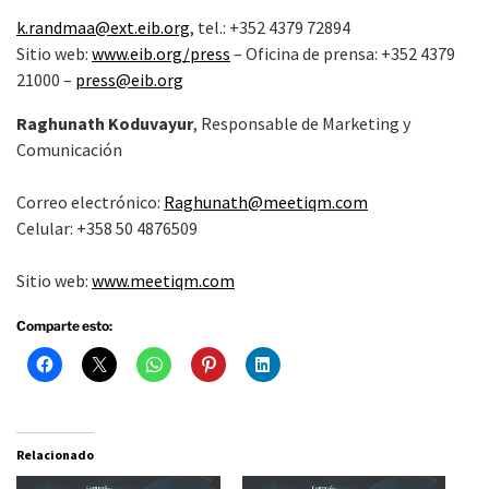
k.randmaa@ext.eib.org
, tel.: +352
4379 72894
Sitio web:
www.eib.org/press
– Oficina de prensa: +352 4379
21000 –
press@eib.org
Raghunath Koduvayur
, Responsable de Marketing y
Comunicación
Correo electrónico:
Raghunath@meetiqm.com
Celular: +358 50 4876509
Sitio web:
www.meetiqm.com
Comparte esto:
Relacionado