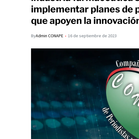
s
p
implementar planes de 
I
A
a
que apoyen la innovación
n
p
r
p
t
By
Admin CONAPE
16 de septiembre de 2023
i
r