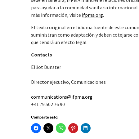
sede en Ginebra, IFPMA mantiene relaciones oficial
para ayudar a la comunidad sanitaria internacional
más información, visite
ifpma.org
.
El texto original en el idioma fuente de este comuni
suministran como adaptación y deben cotejarse con e
que tendrá un efecto legal.
Contacts
Elliot Dunster
Director ejecutivo, Comunicaciones
communications@ifpma.org
+41 79 502 76 90
Comparte esto: