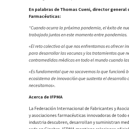
En palabras de Thomas Cueni, director general d
Farmac
é
uticas:
“Cuando ocurra la pr
ó
xima pandemia, el
é
xito de nu
trabajado juntos en este momento entre pandemias.
«El reto colectivo al que nos enfrentamos es ofrecer i
para desarrollar las vacunas y los tratamientos que n
contramedidas m
é
dicas en todo el mundo cuando la
«Es fundamental que no socavemos lo que funcion
ó
bi
ecosistema de innovaci
ó
n que sustenta el desarroll
necesitamos».
Acerca de IFPMA
La Federación Internacional de Fabricantes y Asoc
y asociaciones farmacéuticas innovadoras de todo 
industria descubren, desarrollan y suministran med