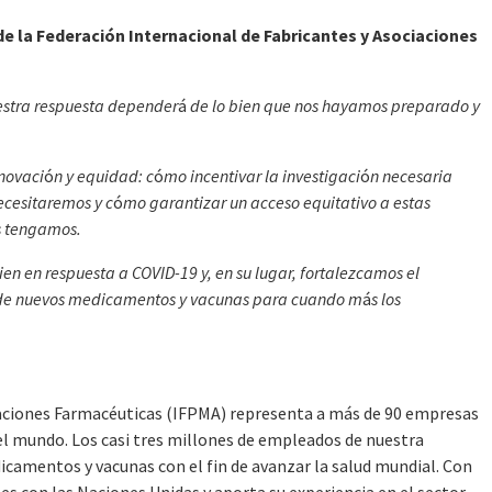
e la Federación Internacional de Fabricantes y Asociaciones
estra respuesta depender
á
de lo bien que nos hayamos preparado y
nnovaci
ó
n y equidad: c
ó
mo incentivar la investigaci
ó
n necesaria
ecesitaremos y c
ó
mo garantizar un acceso equitativo a estas
s tengamos.
en en respuesta a COVID-19 y, en su lugar, fortalezcamos el
o de nuevos medicamentos y vacunas para cuando m
á
s los
iaciones Farmacéuticas (IFPMA) representa a más de 90 empresas
el mundo. Los casi tres millones de empleados de nuestra
icamentos y vacunas con el fin de avanzar la salud mundial. Con