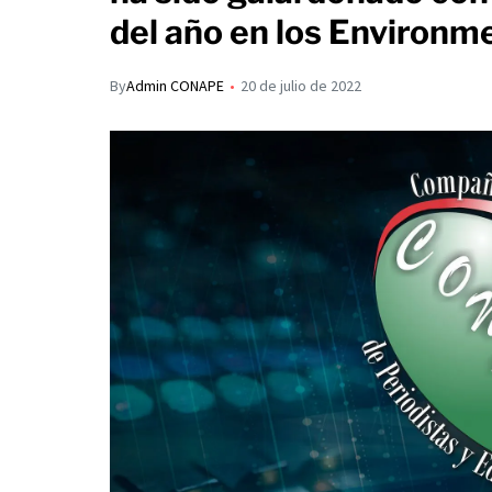
s
p
del año en los Environm
I
A
a
n
p
r
By
Admin CONAPE
20 de julio de 2022
p
t
i
r