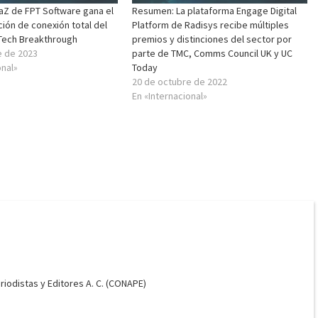
Z de FPT Software gana el
Resumen: La plataforma Engage Digital
ión de conexión total del
Platform de Radisys recibe múltiples
Tech Breakthrough
premios y distinciones del sector por
e de 2023
parte de TMC, Comms Council UK y UC
onal»
Today
20 de octubre de 2022
En «Internacional»
odistas y Editores A. C. (CONAPE)