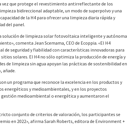
a vez que protege el revestimiento antirreflectante de los
limpieza bidireccional adaptable, un modo de superpolvo y una
apacidad de la H4 para ofrecer una limpieza diaria rápida y
dad del panel.
 solución de limpieza solar fotovoltaica inteligente y autónoma
imiento», comenta Jean Scemama, CEO de Ecoppia. «El H4
al de seguridad y fiabilidad con características innovadoras para
e sitios solares. El H4 no sólo optimiza la producción de energía y
des de limpieza sin agua apoyan las prácticas de sostenibilidad en
, añade.
on un programa que reconoce la excelencia en los productos y
ios energéticos y medioambientales, y en los proyectos
 gestión medioambiental o energética y aumentaron el
ricto conjunto de criterios de valoración, los participantes se
premio en 2022», afirma Sarah Roberts, editora de Environment +