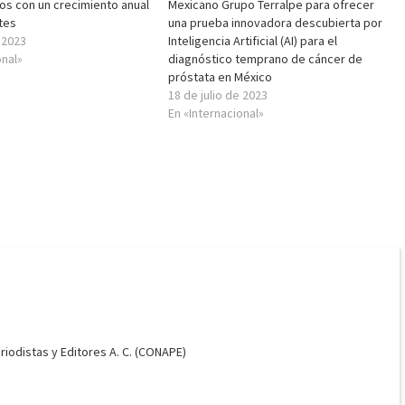
os con un crecimiento anual
Mexicano Grupo Terralpe para ofrecer
tes
una prueba innovadora descubierta por
e 2023
Inteligencia Artificial (AI) para el
onal»
diagnóstico temprano de cáncer de
próstata en México
18 de julio de 2023
En «Internacional»
odistas y Editores A. C. (CONAPE)