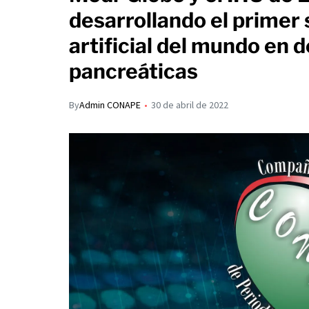
s
p
desarrollando el primer 
I
A
a
artificial del mundo en
n
p
r
pancreáticas
p
t
i
By
Admin CONAPE
30 de abril de 2022
r