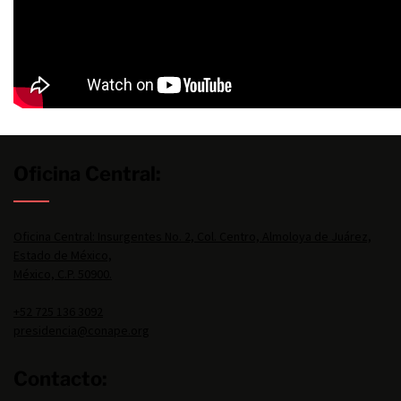
Oficina Central:
Oficina Central: Insurgentes No. 2, Col. Centro, Almoloya de Juárez,
Estado de México,
México, C.P. 50900.
+52 725 136 3092
presidencia@conape.org
Contacto: